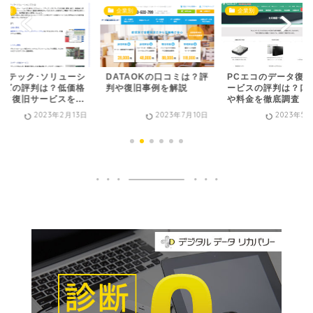
企業別
企業別
企業別
ATAOKの口コミは？評
PCエコのデータ復旧サ
ロジテックのデータ
や復旧事例を解説
ービスの評判は？口コミ
サービスを調査｜口
や料金を徹底調査
や評判、料金を解説
2023年7月10日
2023年5月23日
2023年2