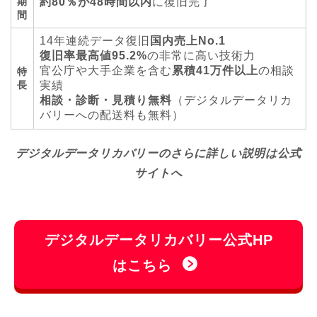
期
約80％が48時間以内
に復旧完了
間
14年連続データ復旧
国内売上No.1
復旧率最高値95.2%
の非常に高い技術力
官公庁や大手企業を含む
累積41万件以上
の相談
特
長
実績
相談・診断・見積り無料
（デジタルデータリカ
バリーへの配送料も無料）
デジタルデータリカバリーのさらに詳しい説明は公式
サイトへ
デジタルデータリカバリー公式HP
はこちら