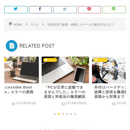
HOME
コラム
自然災害で破損・損傷したデータの復旧方法とは？
RELATED POST
コラム
コラム
コラム
naccessible Boot
「PCが正常に起動でき
外付けハードディス
vice」エラーの原因
ませんでした」エラーの
故障と症状を徹底解
.
原因と対処法の徹底解説
原因から対策まで
2024年9月6日
2024年9月6日
2024年9