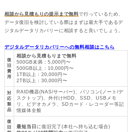
相談から見積もりの提示まで無料
で行っているため、
データ復旧を検討している際はまずは最大手であるデ
ジタルデータリカバリーに相談すると良いでしょう。
デジタルデータリカバリーへの無料相談はこちら
相談から見積もりまで無料
復
500GB未満：5,000円〜
旧
500GB以上：10,000円〜
費
1TB以上：20,000円〜
用
2TB以上：30,000円〜
RAID機器(NAS/サーバー)、パソコン(ノート/デ
対
スクトップ)、外付けHDD、SSD、USBメモ
応
製
リ、ビデオカメラ、SDカード・レコーダー等記
品
憶媒体全般
復
最短当日
に復旧完了(本社へ持ち込む場合)
旧