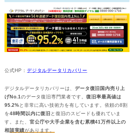
公式HP：
デジタルデータリカバリー
デジタルデータリカバリーは、
データ復旧国内売り上
げNo.1
のデータ復旧専門業者です。
復旧率最高値は
95.2%
と非常に高い技術力を有しています。依頼の8割
を
48時間以内に復旧
と復旧のスピードも優れていま
す。また、
官公庁や大手企業を含む累積41万件以上の
相
談実績
があります。