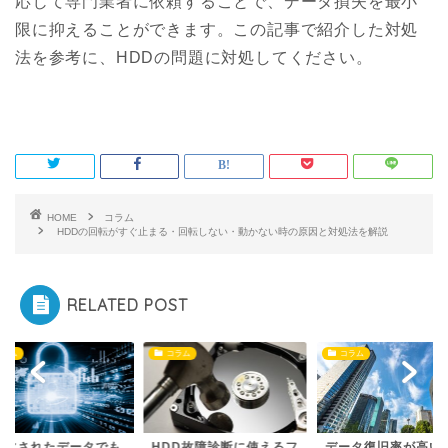
応じて専門業者に依頼することで、データ損失を最小
限に抑えることができます。この記事で紹介した対処
法を参考に、HDDの問題に対処してください。
HOME
コラム
HDDの回転がすぐ止まる・回転しない・動かない時の原因と対処法を解説
RELATED POST
コラム
コラム
コラム
号化されたデータでも
HDD故障診断に使えるフ
データ復旧率が高い