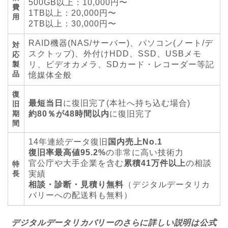
500GB以上：10,000円〜
費
1TB以上：20,000円〜
用
2TB以上：30,000円〜
RAID機器(NAS/サーバー)、パソコン(ノート/デ
対
スクトップ)、外付けHDD、SSD、USBメモ
応
製
リ、ビデオカメラ、SDカード・レコーダー等記
品
憶媒体全般
復
最短当日
に復旧完了(本社へ持ち込む場合)
旧
期
約80％が48時間以内
に復旧完了
間
14年連続データ復旧
国内売上No.1
復旧率最高値95.2%
の非常に高い技術力
官公庁や大手企業を含む
累積41万件以上
の相談
特
長
実績
相談・診断・見積り無料
（デジタルデータリカ
バリーへの配送料も無料）
デジタルデータリカバリーのさらに詳しい説明は公式