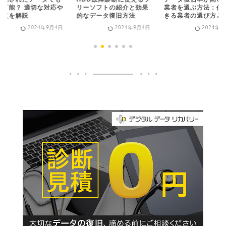
旧可能？ 適切な対応や
リーソフトの紹介と効果
業者を選ぶ方法：信
意点を解説
的なデータ復旧方法
きる業者の選び方と
2024年9月4日
2024年9月4日
2024年9